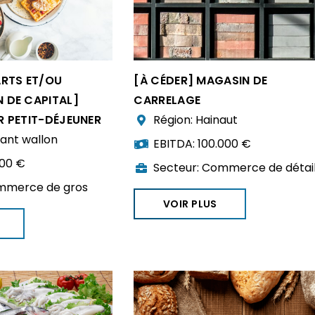
ARTS ET/OU
[À CÉDER] MAGASIN DE
 DE CAPITAL]
CARRELAGE
 PETIT-DÉJEUNER
Région:
Hainaut
ant wallon
EBITDA:
100.000 €
000 €
Secteur:
Commerce de détai
merce de gros
VOIR PLUS