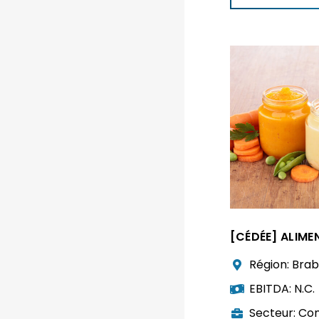
[CÉDÉE] ALIME
Région:
Brab
EBITDA:
N.C.
Secteur:
Com