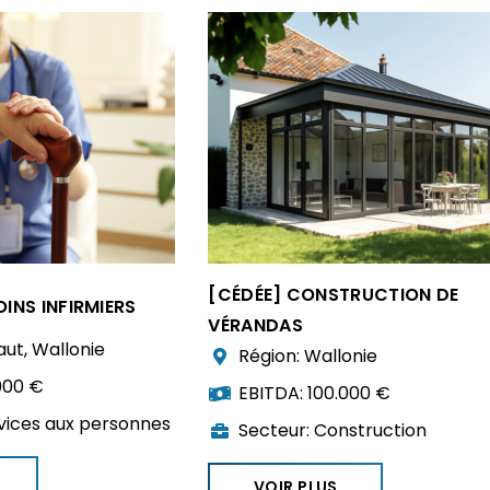
[CÉDÉE] CONSTRUCTION DE
OINS INFIRMIERS
VÉRANDAS
aut
,
Wallonie
Région:
Wallonie
000 €
EBITDA:
100.000 €
vices aux personnes
Secteur:
Construction
VOIR PLUS