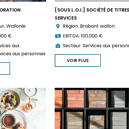
CORATION
[SOUS L.O.I.] SOCIÉTÉ DE TITRE
SERVICES
ur
,
Wallonie
Région:
Brabant wallon
000 €
EBITDA:
100.000 €
vices aux
Secteur:
Services aux person
vices aux personnes
VOIR PLUS