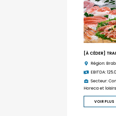
[À CÉDER] TRA
Région:
Brab
EBITDA:
125.
Secteur:
Com
Horeca et loisir
VOIR PLUS