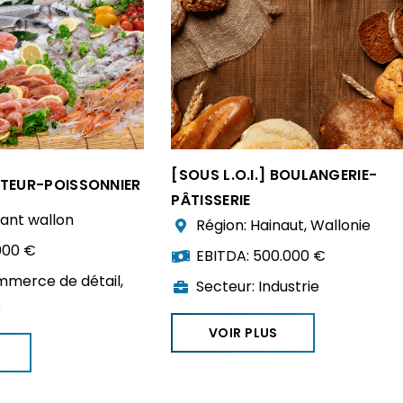
[SOUS L.O.I.] BOULANGERIE-
ITEUR-POISSONNIER
PÂTISSERIE
ant wallon
Région:
Hainaut
,
Wallonie
000 €
EBITDA:
500.000 €
merce de détail
,
Secteur:
Industrie
s
VOIR PLUS