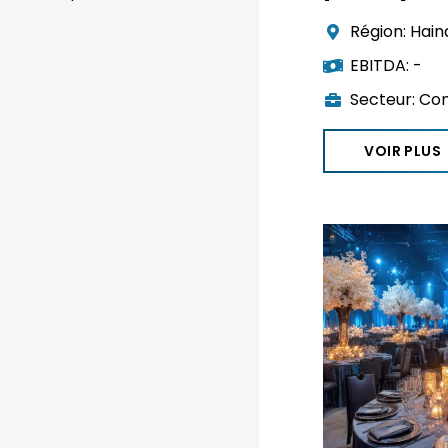
Région:
Hain
EBITDA:
-
Secteur:
Con
VOIR PLUS