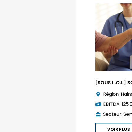
[SOUS L.O.I.] S
Région:
Hain
EBITDA:
125.
Secteur:
Ser
VOIR PLUS