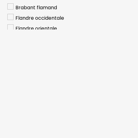
Brabant flamand
Flandre occidentale
Flandre orientale
Hainaut
Liège
Limbourg
Luxembourg
Namur
GD Luxembourg
Secteur(s) :
Industrie
Construction
Commerce de détail